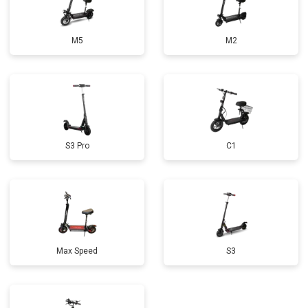
M5
M2
S3 Pro
C1
Max Speed
S3