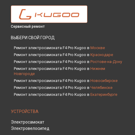
Сервисный ремонт
ВЫБЕРИ СВОЙ ГОРОД
Ремонт электросамоката F4 Pro Kugoo в
Москве
Ремонт электросамоката F4 Pro Kugoo в
Краснодаре
Ремонт электросамоката F4 Pro Kugoo в
Ростове-на-Дону
Ремонт электросамоката F4 Pro Kugoo в
Нижнем
Новгороде
Ремонт электросамоката F4 Pro Kugoo в
Новосибирске
Ремонт электросамоката F4 Pro Kugoo в
Челябинске
Ремонт электросамоката F4 Pro Kugoo в
Екатеринбурге
Ремонт электросамоката F4 Pro Kugoo в
Казани
Ремонт электросамоката F4 Pro Kugoo в
Уфе
УСТРОЙСТВА
Ремонт электросамоката F4 Pro Kugoo в
Воронеже
Электросамокат
Ремонт электросамоката F4 Pro Kugoo в
Волгограде
Электровелосипед
Ремонт электросамоката F4 Pro Kugoo в
Барнауле