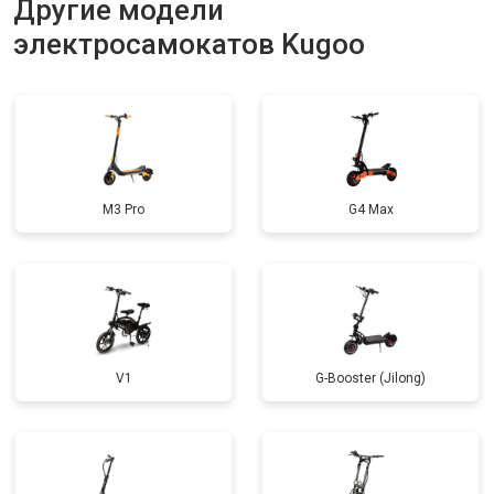
Другие модели
Замена элемента освещения
от 1200 ₽
Заказать
электросамокатов Kugoo
M3 Pro
G4 Max
V1
G-Booster (Jilong)