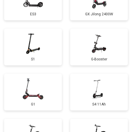
ES3
GX Jilong 2400W
S1
G-Booster
G1
S4 11Ah